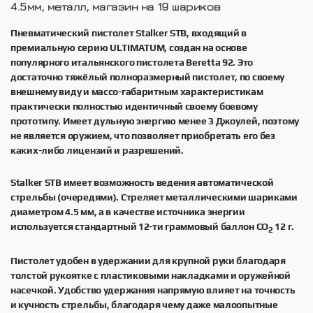
4.5мм, металл, магазин на 19 шариков
Пневматический пистолет Stalker STB, входящий в
премиальную серию ULTIMATUM, создан на основе
популярного итальянского пистолета Beretta 92. Это
достаточно тяжёлый полноразмерный пистолет, по своему
внешнему виду и массо-габаритным характеристикам
практически полностью идентичный своему боевому
прототипу. Имеет дульную энергию менее 3 Джоулей, поэтому
не является оружием, что позволяет приобретать его без
каких-либо лицензий и разрешений.
Stalker STB имеет возможность ведения автоматической
стрельбы (очередями). Стреляет металлическими шариками
диаметром 4.5 мм, а в качестве источника энергии
используется стандартный 12-ти граммовый баллон СО
12 г.
2
Пистолет удобен в удержании для крупной руки благодаря
толстой рукоятке с пластиковыми накладками и оружейной
насечкой. Удобство удержания напрямую влияет на точность
и кучность стрельбы, благодаря чему даже малоопытные