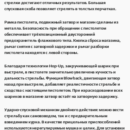
стрелки достигают отличных результатов. Большая
спусковая скоба позволяет стрелять в толстых перчатках.
Рамка пистолета, подвижный затвор и магазин сделаны из
металла. Безопасность при обращении с пистолетом
обеспечивает трёхпозиционный двусторонний
предохранитель флажкового типа. Кнопка сброса магазина,
рычаг снятия с затворной задержки и рычаг разборки
пистолета находятся с левой стороны.
Благодаря технологии Hop-Up, закручивающей шарик при
выстреле, в пистолете значительно увеличена кучность и
дальность стрельбы. Функция Blowback, двигающая затвор
назад при выстреле, добавляет реалистичности стрельбе и
сходства с настоящим пистолетом. При израсходовании всех
шариков в магазине затвор встаёт на затворную задержку.
Ударно-спусковой механизм двойного действия: можно вести
стрельбу как самовзводом, так и с предварительным
взведением курка. В качестве прицельных приспособлений
используются нерегулируемые мушка и целик. Для установки