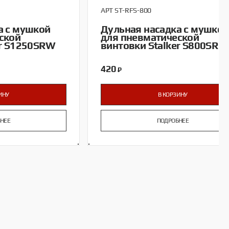
АРТ ST-RFS-800
а с мушкой
Дульная насадка с мушкой
ской
для пневматической
er S1250SRW
винтовки Stalker S800SR
420
₽
ИНУ
В КОРЗИНУ
НЕЕ
ПОДРОБНЕЕ