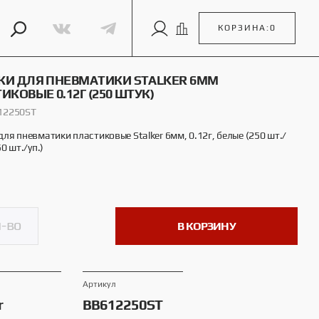
КОРЗИНА:
0
И ДЛЯ ПНЕВМАТИКИ STALKER 6ММ
ИКОВЫЕ 0.12Г (250 ШТУК)
12250ST
ля пневматики пластиковые Stalker 6мм, 0.12г, белые (250 шт./
0 шт./уп.)
В КОРЗИНУ
Артикул
r
BB612250ST