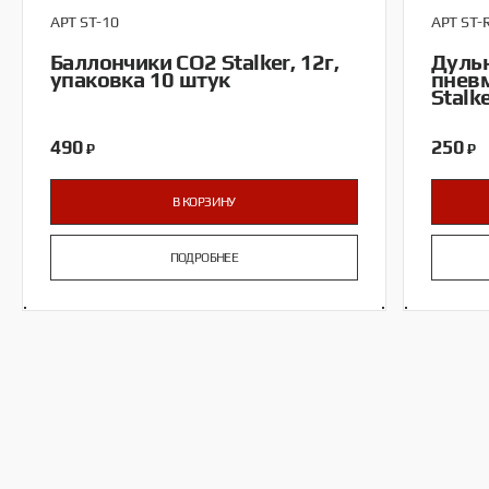
АРТ ST-10
АРТ ST-
Баллончики CO2 Stalker, 12г,
Дульн
упаковка 10 штук
пневм
Stalk
490
250
₽
₽
В КОРЗИНУ
ПОДРОБНЕЕ