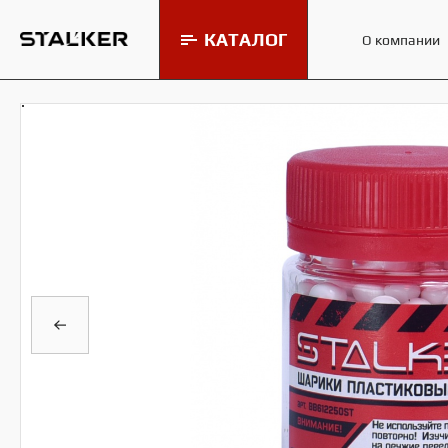
КАТАЛОГ
О компании
Мишени и минитиры Stalker
МИШ
Пневматические винтовки
Stalker
Пневматические пистолеты
Stalker
Пульки и шарики для
пневматики Stalker
Аксессуары для пневматики
Stalker