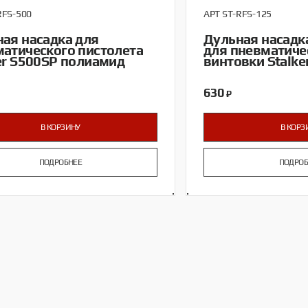
RFS-500
АРТ ST-RFS-125
ая насадка для
Дульная насадк
атического пистолета
для пневматиче
er S500SP полиамид
винтовки Stalk
630
₽
В КОРЗИНУ
В КОРЗ
ПОДРОБНЕЕ
ПОДРОБ