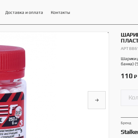
Доставка и оплата
Контакты
ШАРИК
ПЛАСТ
АРТ BB6
ЕНИ И МИНИТИРЫ STALKER
13 товаров
Шарики д
банка) (5
110
₽
Брeнд
Stalke