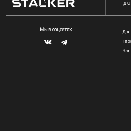
ДО
Мы в соцсетях
Дос
Гар
Час