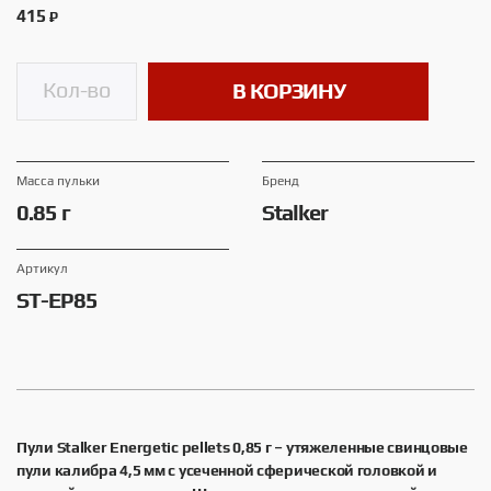
415
₽
В КОРЗИНУ
Масса пульки
Брeнд
0.85 г
Stalker
Артикул
ST-EP85
Пули Stalker Energetic pellets 0,85 г
– утяжеленные свинцовые
пули калибра 4,5 мм с усеченной сферической головкой и