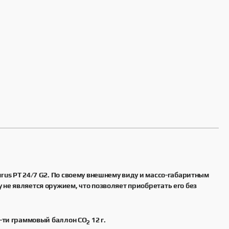
us PT 24/7 G2. По своему внешнему виду и массо-габаритным
не является оружием, что позволяет приобретать его без
2-ти граммовый баллон СО
12 г.
2