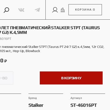
КОРЗИНА:
0
ЛЕТ ПНЕВМАТИЧЕСКИЙ STALKER STPT (TAURUS
7 G2) К.4,5ММ
46016PT
 пневматический Stalker STPT (Taurus PT 24/7 G2) к.4,5мм, 12г CO2,
105 м/с, Hop-Up, Blowback
50
₽
В КОРЗИНУ
Брeнд
Артикул
Stalker
ST-46016PT