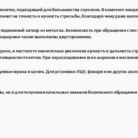
укоятке, подходящей для большинства стрелков. В комплект входя
яет на точность и кучность стрельбы, благодаря чему даже мало
 и подвижный затвор из металла. Безопасность при обращении с п
ой задержки также выполнены двусторонними.
еле, в пистолете значительно увеличена кучность и дальность ст
стоящим пистолетом. При израсходовании всех шариков в магазине
емые мушка и целик. Для установки ЛЦУ, фонаря или других аксе
бы, но и для получения начальных навыков безопасного обращения