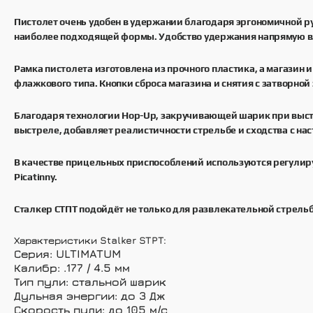
Пистолет очень удобен в удержании благодаря эргономичной р
наиболее подходящей формы. Удобство удержания напрямую вли
Рамка пистолета изготовлена из прочного пластика, а магазин
флажкового типа. Кнопки сброса магазина и снятия с затворн
Благодаря технологии Hop-Up, закручивающей шарик при выстр
выстреле, добавляет реалистичности стрельбе и сходства с на
В качестве прицельных приспособлений используются регулиру
Picatinny.
Сталкер СТПТ подойдёт не только для развлекательной стрель
Характеристики Stalker STPT:
Серия: ULTIMATUM
Калибр: .177 / 4.5 мм
Тип пули: стальной шарик
Дульная энергии: до 3 Дж
Скорость пули: до 105 м/с