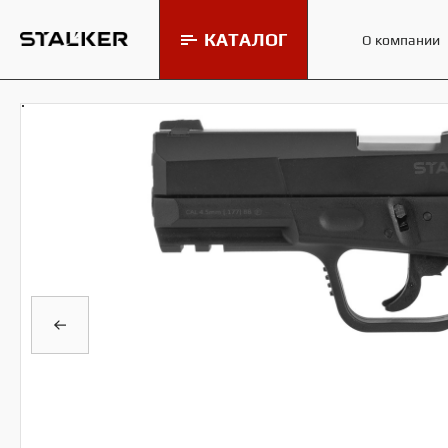
КАТАЛОГ
О компании
Мишени и минитиры Stalker
МИШ
Пневматические винтовки
Stalker
Пневматические пистолеты
Stalker
Пульки и шарики для
пневматики Stalker
Аксессуары для пневматики
Stalker