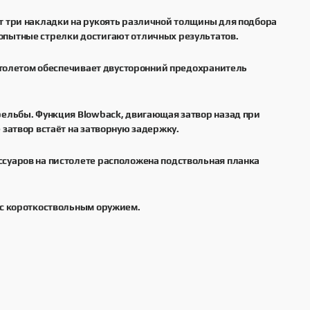
т три накладки на рукоять различной толщины для подбора
опытные стрелки достигают отличных результатов.
истолетом обеспечивает двусторонний предохранитель
рельбы. Функция Blowback, двигающая затвор назад при
 затвор встаёт на затворную задержку.
ссуаров на пистолете расположена подствольная планка
 с короткоствольным оружием.