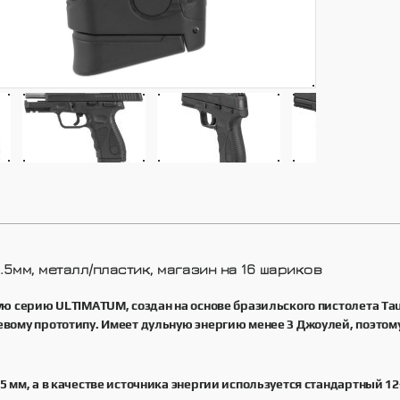
4.5мм, металл/пластик, магазин на 16 шариков
ю серию ULTIMATUM, создан на основе бразильского пистолета Taur
ому прототипу. Имеет дульную энергию менее 3 Джоулей, поэтому 
 мм, а в качестве источника энергии используется стандартный 1