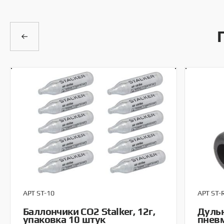
АРТ ST-10
АРТ ST-
Баллончики CO2 Stalker, 12г,
Дульн
упаковка 10 штук
пневм