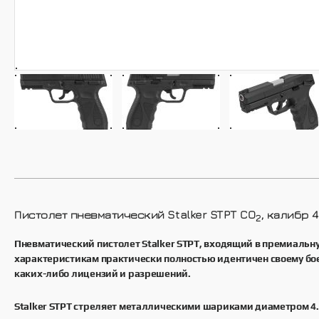
Запчасти для пневматики
Stalker
Стрелковые очки Stalker
Пистолет пневматический Stalker STPT CO
, калибр 
2
Пневматический пистолет Stalker STPT, входящий в премиальну
характеристикам практически полностью идентичен своему боев
каких-либо лицензий и разрешений.
Stalker STPT стреляет металлическими шариками диаметром 4.5