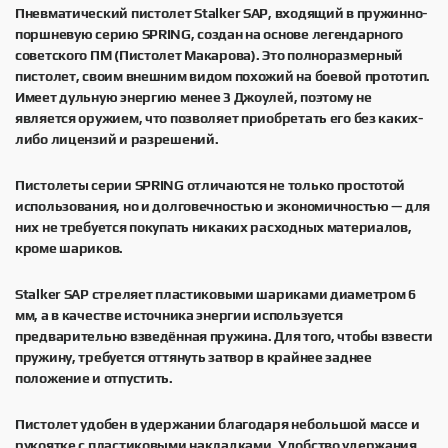
Пневматический пистолет Stalker SAP, входящий в пружинно-
поршневую серию SPRING, создан на основе легендарного
советского ПМ (Пистолет Макарова). Это полноразмерный
пистолет, своим внешним видом похожий на боевой прототип.
Имеет дульную энергию менее 3 Джоулей, поэтому не
является оружием, что позволяет приобретать его без каких-
либо лицензий и разрешений.
Пистолеты серии SPRING отличаются не только простотой
использования, но и долговечностью и экономичностью — для
них не требуется покупать никаких расходных материалов,
кроме шариков.
Stalker SAP стреляет пластиковыми шариками диаметром 6
мм, а в качестве источника энергии используется
предварительно взведённая пружина. Для того, чтобы взвести
пружину, требуется оттянуть затвор в крайнее заднее
положение и отпустить.
Пистолет удобен в удержании благодаря небольшой массе и
рукоятке с пластиковыми накладками. Удобство удержания