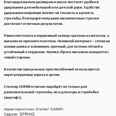
Благодаря малым размерам и массе пистолет удобен в
удержании для небольшой или детской руки. Удобство
удержания напрямую влияет на точность и кучность
стрельбы, благодаря чему даже малоопытные стрелки
достигают отличных результатов.
Рамка пистолета и подвижный затвор сделаны из металла, а
магазин из прочного пластика. Основной материал – сплав на
основе цинка и алюминия, прочный, достаточно лёгкий и
устойчивый к коррозии. Кнопка сброса магазина находится с
левой стороны.
В качестве прицельных приспособлений используются
нерегулируемые мушка и целик.
Сталкер СА99М отлично подойдёт не только для
развлекательной стрельбы, но и для игры в страйкбол
(аирсофт).
Характеристики Stalker SA99M:
Серия: SPRING