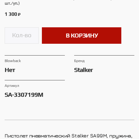
шт./уп.)
1 300
₽
В КОРЗИНУ
Blowback
Брeнд
Нет
Stalker
Артикул
SA-3307199M
Пистолет пневматический Stalker SA99M, пружина,