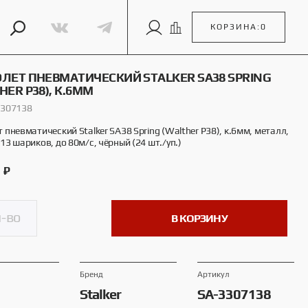
КОРЗИНА:
0
ЛЕТ ПНЕВМАТИЧЕСКИЙ STALKER SA38 SPRING
HER P38), К.6ММ
3307138
 пневматический Stalker SA38 Spring (Walther P38), к.6мм, металл,
13 шариков, до 80м/с, чёрный (24 шт./уп.)
0
₽
В КОРЗИНУ
Брeнд
Артикул
Stalker
SA-3307138