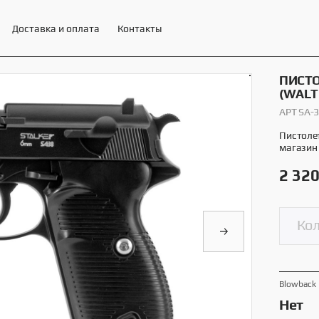
Доставка и оплата
Контакты
ПИСТО
(WALT
АРТ SA-
ЕНИ И МИНИТИРЫ STALKER
13 товаров
Пистолет
магазин 
2 32
Blowback
Нет