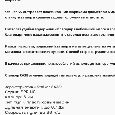
Stalker SA38 стреляет пластиковыми шариками диаметром 6 мм,
оттянуть затвор в крайнее заднее положение и отпустить.
Пистолет удобен в удержании благодаря небольшой массе и эр
благодаря чему даже малоопытные стрелки достигают отличны
Рамка пистолета, подвижный затвор и магазин сделаны из мета
магазина находится внизу рукояти. С левой стороны рукояти р
В качестве прицельных приспособлений используются нерегул
Сталкер СА38 отлично подойдёт не только для развлекательной 
Характеристики Stalker SA38:
Серия: SPRING
Калибр: 6 мм
Тип пули: пластиковый шарик
Дульная энергии: до 0,7 Дж
Скорость пули: до 80 м/с