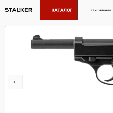
КАТАЛОГ
О компании
Мишени и минитиры Stalker
МИШ
Пневматические винтовки
Stalker
Пневматические пистолеты
Stalker
Пульки и шарики для
пневматики Stalker
Аксессуары для пневматики
Stalker