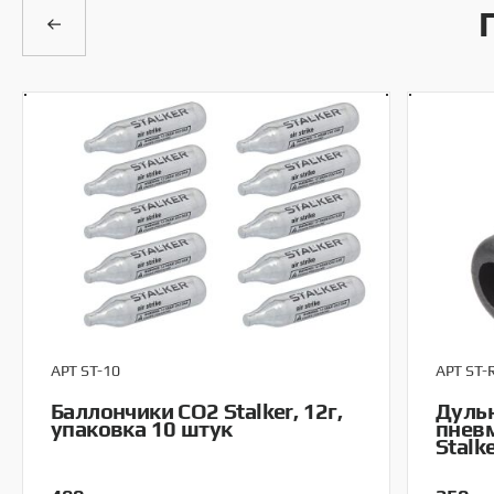
АРТ ST-10
АРТ ST-
Баллончики CO2 Stalker, 12г,
Дульн
упаковка 10 штук
пневм
Stalk