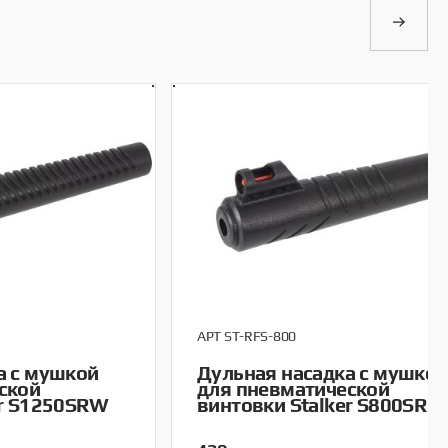
АРТ ST-RFS-800
а с мушкой
Дульная насадка с мушкой
ской
для пневматической
er S1250SRW
винтовки Stalker S800SR