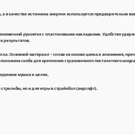
 а в качестве источника энергии используется предварительно взв
гономичной рукоятке с пластиковыми накладками. Удобство удержа
х результатов.
лла. Основной материал – сплав на основе цинка и алюминия, проч
асположена скоба для крепления страховочного пистолетного шнура
ируемые мушка и целик.
стрельбы, но и для игры в страйкбол (аирсофт).