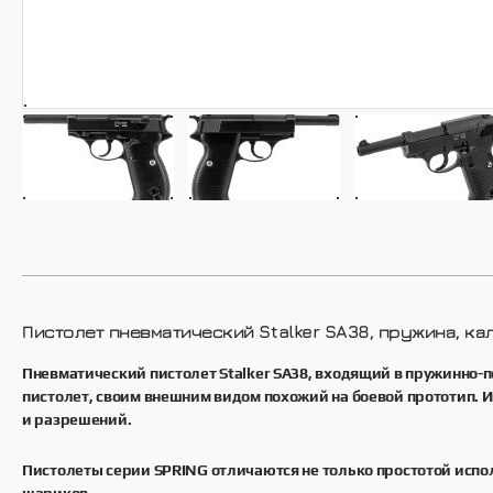
Запчасти для пневматики
Stalker
Стрелковые очки Stalker
Пистолет пневматический Stalker SA38, пружина, кал
Пневматический пистолет Stalker SA38, входящий в пружинно-п
пистолет, своим внешним видом похожий на боевой прототип. И
и разрешений.
Пистолеты серии SPRING отличаются не только простотой испол
шариков.