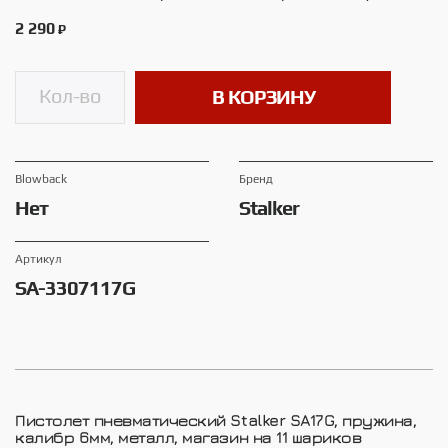
2 290
₽
В КОРЗИНУ
Blowback
Брeнд
Нет
Stalker
Артикул
SA-3307117G
Пистолет пневматический Stalker SA17G, пружина,
калибр 6мм, металл, магазин на 11 шариков