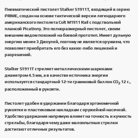
Пневматический пистолет Stalker S1911T, входящий в серию
PRIME, создан на основе тактической версии легендарного
американского пистолета Colt M1911 Rail с подствольной
планкой Picatinny. Это полноразмерный пистолет, своим
внешним видом похожий на боевой прототип. Имеет дульную
энергию менее 3 Джоулей, поэтому не является оружием, что
позволяет приобретать его без каких-либо лицензий и
разрешений.
Stalker S1911T стреляет металлическими шариками
диаметром 4.5 мм, а в качестве источника энергии
используется стандартный 12-ти граммовый баллон СО
12 г.,
2
расположенный в рукояти.
Пистолет удобен в удержании благодаря эргономичной
рукоятке и пластиковым накладкам с оружейной насечкой.
Удобство удержания напрямую влияет на точность и кучность
стрельбы, благодаря чему даже малоопытные стрелки
достигают отличных результатов.