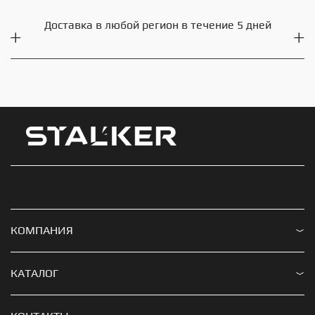
Доставка в любой регион в течение 5 дней
КОМПАНИЯ
Доставка и оплата
КАТАЛОГ
Гарантия и возврат
Мишени и минитиры Stalker
Часто задаваемые вопросы