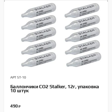
АРТ ST-10
Баллончики CO2 Stalker, 12г, упаковка
10 штук
490
₽