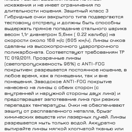
искажения и не имеет ограничения по
длительности ношения.
Защитный класс 3
Гибридные очки закрытого типа подвергаются
тестовому отстрелу и должны быть способны
выдержать прямое попадание стального шарика
весом 1,1г диаметром 5,6мм ( 0.22 калибр) на
скорости около 168 м/с (605 км/ч). Линзы очков
сделаны из высокопрочного ударопрочного
поликарбоната. Соответствуют требованиям ТР
ТС 019/2011.
Прозрачные линзы
(светопропускаемость 96%) с ANTI-FOG
покрытием
: разрешается постоянное ношение, в
любое время, как в помещении, так и вне
помещения. Заводское ANTI-FOG покрытие
нанесено на линзы с обеих сторон (с
внутренней и наружной стороны двух линз) и
предотвращает запотевание линз при резких
перепадах температуры. Очки не обеспечивают
защиту от расплавленного металла, брызг
химических веществ или лазерных лучей. Линзы
разрешается мыть только водой. Аккуратно
вытирайте линзы мягкой хлопчатой тканью или