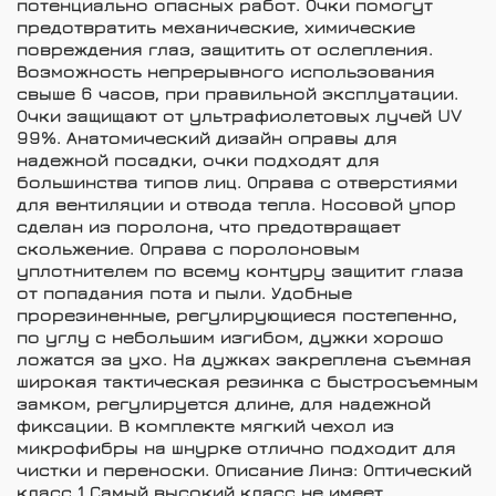
потенциально опасных работ. Очки помогут
предотвратить механические, химические
повреждения глаз, защитить от ослепления.
Возможность непрерывного использования
свыше 6 часов, при правильной эксплуатации.
Очки защищают от ультрафиолетовых лучей UV
99%. Анатомический дизайн оправы для
надежной посадки, очки подходят для
большинства типов лиц. Оправа с отверстиями
для вентиляции и отвода тепла. Носовой упор
сделан из поролона, что предотвращает
скольжение. Оправа с поролоновым
уплотнителем по всему контуру защитит глаза
от попадания пота и пыли. Удобные
прорезиненные, регулирующиеся постепенно,
по углу с небольшим изгибом, дужки хорошо
ложатся за ухо. На дужках закреплена съемная
широкая тактическая резинка с быстросъемным
замком, регулируется длине, для надежной
фиксации. В комплекте мягкий чехол из
микрофибры на шнурке отлично подходит для
чистки и переноски. Описание Линз:
Оптический
класс 1
Самый высокий класс не имеет