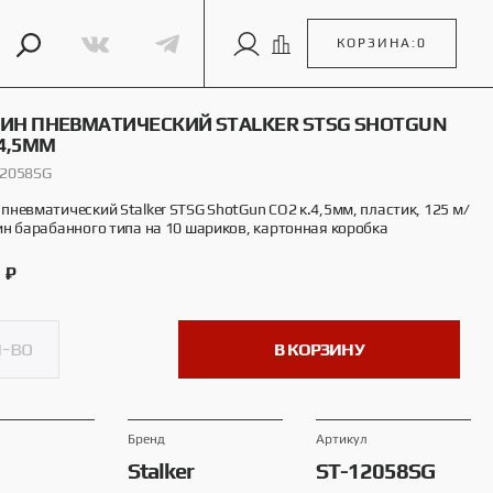
КОРЗИНА:
0
ИН ПНЕВМАТИЧЕСКИЙ STALKER STSG SHOTGUN
.4,5ММ
12058SG
пневматический Stalker STSG ShotGun CO2 к.4,5мм, пластик, 125 м/
ин барабанного типа на 10 шариков, картонная коробка
0
₽
В КОРЗИНУ
Брeнд
Артикул
Stalker
ST-12058SG