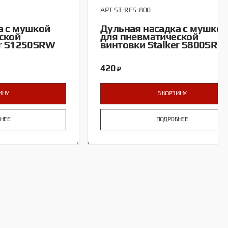
АРТ ST-RFS-800
а с мушкой
Дульная насадка с мушкой
ской
для пневматической
er S1250SRW
винтовки Stalker S800SR
420
₽
ИНУ
В КОРЗИНУ
НЕЕ
ПОДРОБНЕЕ