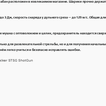
абан расположен в извлекаемом магазине. Шарики прочно держатся
 3 Дж, скорость снаряда у дульного среза — до 129 м/с. Общая дли
 мушка с оптоволокном и целик, предохранитель находится сверх
лько для развлекательной стрельбы, но и для получения начальн
нём легко учиться и безопасно исправлять ошибки.
lker STSG ShotGun