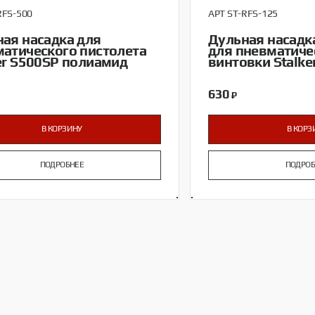
RFS-500
АРТ ST-RFS-125
ая насадка для
Дульная насадк
атического пистолета
для пневматиче
er S500SP полиамид
винтовки Stalk
630
₽
В КОРЗИНУ
В КОРЗ
ПОДРОБНЕЕ
ПОДРОБ