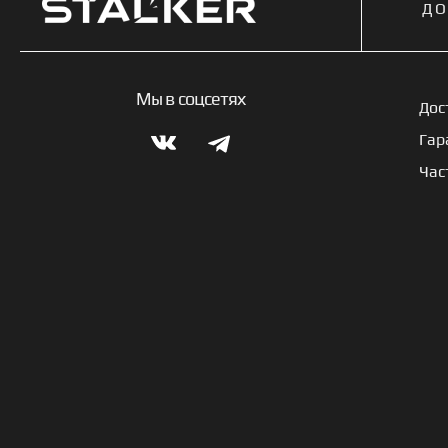
ДО
Мы в соцсетях
Дос
Гар
Час