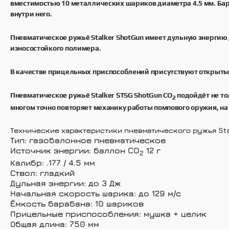
вместимостью 10 металлических шариков диаметра 4.5 мм. Бар
внутри него.
Пневматическое ружьё Stalker ShotGun имеет дульную энергию до
износостойкого полимера.
В качестве прицельных приспособлений присутствуют открытые
Пневматическое ружьё Stalker STSG ShotGun CO
подойдёт не то
2
многом точно повторяет механику работы помпового оружия, на 
Технические характеристики пневматического ружья Sta
Тип: газобалонное пневматическое
Источник энергии: баллон CO
12 г
2
Калибр: .177 / 4.5 мм
Ствол: гладкий
Дульная энергии: до 3 Дж
Начальная скорость шарика: до 129 м/с
Ёмкость барабана: 10 шариков
Прицельные приспособления: мушка + целик
Общая длина: 750 мм