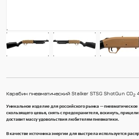
Запчасти для пневматики
Stalker
Стрелковые очки Stalker
Карабин пневматический Stalker STSG ShotGun CO
4
2
Уникальное изделие для российского рынка — пневматическое 
скользящего цевья, снять с предохранителя, вскинуть, прицел
доставит массу удовольствия любителям пневматики.
В качестве источника энергии для выстрела используется рас