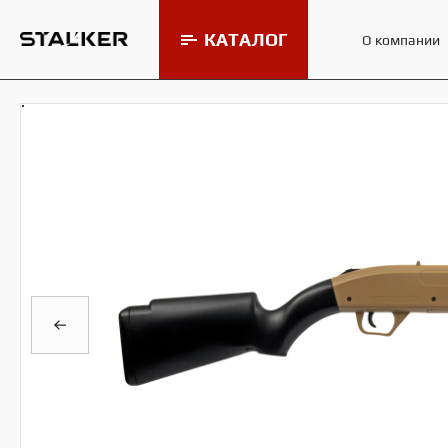
КАТАЛОГ
О компании
Мишени и минитиры Stalker
МИШ
Пневматические винтовки
Stalker
Пневматические пистолеты
Stalker
Пульки и шарики для
пневматики Stalker
Аксессуары для пневматики
Stalker