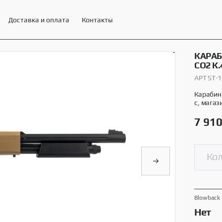
Доставка и оплата
Контакты
КАРАБ
CO2 К
АРТ ST-
ЕНИ И МИНИТИРЫ STALKER
13 товаров
Карабин 
с, магаз
7 91
Blowback
Нет