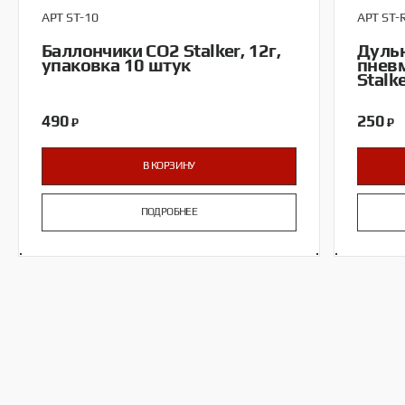
АРТ ST-10
АРТ ST-
Баллончики CO2 Stalker, 12г,
Дульн
упаковка 10 штук
пневм
Stalk
490
250
₽
₽
В КОРЗИНУ
ПОДРОБНЕЕ